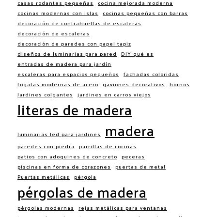
casas rodantes pequeñas
cocina mejorada moderna
cocinas modernas con islas
cocinas pequeñas con barras
decoración de contrahuellas de escaleras
decoración de escaleras
decoración de paredes con papel tapiz
diseños de luminarias para pared
DIY qué es
entradas de madera para jardín
escaleras para espacios pequeños
fachadas coloridas
fogatas modernas de acero
gaviones decorativos
hornos
Jardines colgantes
jardines en carros viejos
literas de madera
madera
luminarias led para jardines
paredes con piedra
parrillas de cocinas
patios con adoquines de concreto
peceras
piscinas en forma de corazones
puertas de metal
Puertas metálicas
pérgola
pérgolas de madera
pérgolas modernas
rejas metálicas para ventanas