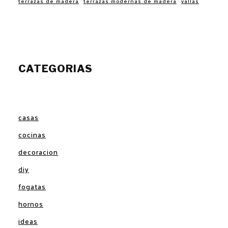
terrazas de madera
terrazas modernas de madera
vallas
CATEGORIAS
casas
cocinas
decoracion
diy
fogatas
hornos
ideas