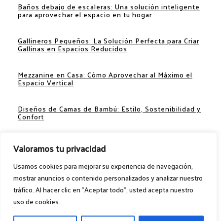
Baños debajo de escaleras: Una solución inteligente
para aprovechar el espacio en tu hogar
Gallineros Pequeños: La Solución Perfecta para Criar
Gallinas en Espacios Reducidos
Mezzanine en Casa: Cómo Aprovechar al Máximo el
Espacio Vertical
Diseños de Camas de Bambú: Estilo, Sostenibilidad y
Confort
Separadores de Espacios: Ideas Creativas para
Valoramos tu privacidad
Optimizar tu Hogar
Usamos cookies para mejorar su experiencia de navegación,
mostrar anuncios o contenido personalizados y analizar nuestro
tráfico. Al hacer clic en "Aceptar todo", usted acepta nuestro
Ideas para el hogar. @2024 – Todos los
uso de cookies.
derechos reservados. 1MILLONIDEAS.COM