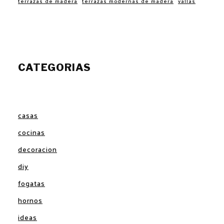
terrazas de madera
terrazas modernas de madera
vallas
CATEGORIAS
casas
cocinas
decoracion
diy
fogatas
hornos
ideas