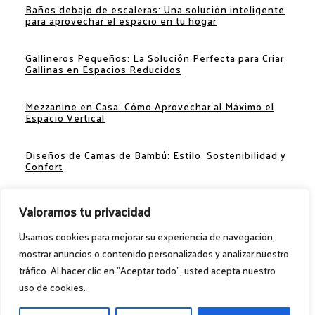
Baños debajo de escaleras: Una solución inteligente
para aprovechar el espacio en tu hogar
Gallineros Pequeños: La Solución Perfecta para Criar
Gallinas en Espacios Reducidos
Mezzanine en Casa: Cómo Aprovechar al Máximo el
Espacio Vertical
Diseños de Camas de Bambú: Estilo, Sostenibilidad y
Confort
Separadores de Espacios: Ideas Creativas para
Valoramos tu privacidad
Optimizar tu Hogar
Usamos cookies para mejorar su experiencia de navegación,
mostrar anuncios o contenido personalizados y analizar nuestro
tráfico. Al hacer clic en "Aceptar todo", usted acepta nuestro
Ideas para el hogar. @2024 – Todos los
uso de cookies.
derechos reservados. 1MILLONIDEAS.COM