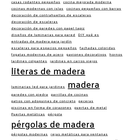
casas rodantes pequeñas
cocina mejorada moderna
cocinas modernas con islas
cocinas pequeñas con barras
decoración de contrahuellas de escaleras
decoración de escaleras
decoración de paredes con papel tapiz
diseños de luminarias para pared
DIY qué es
entradas de madera para jardín
escaleras para espacios pequeños
fachadas coloridas
fogatas modernas de acero
gaviones decorativos
hornos
Jardines colgantes
jardines en carros viejos
literas de madera
madera
luminarias led para jardines
paredes con piedra
parrillas de cocinas
patios con adoquines de concreto
peceras
piscinas en forma de corazones
puertas de metal
Puertas metálicas
pérgola
pérgolas de madera
pérgolas modernas
rejas metálicas para ventanas