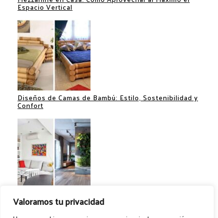
Espacio Vertical
Diseños de Camas de Bambú: Estilo, Sostenibilidad y
Confort
Separadores de Espacios: Ideas Creativas para
Valoramos tu privacidad
Optimizar tu Hogar