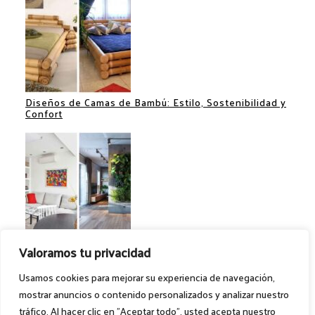
Diseños de Camas de Bambú: Estilo, Sostenibilidad y
Confort
Separadores de Espacios: Ideas Creativas para
Valoramos tu privacidad
Optimizar tu Hogar
Usamos cookies para mejorar su experiencia de navegación,
mostrar anuncios o contenido personalizados y analizar nuestro
tráfico. Al hacer clic en "Aceptar todo", usted acepta nuestro