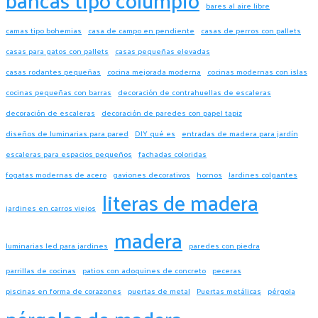
bares al aire libre
camas tipo bohemias
casa de campo en pendiente
casas de perros con pallets
casas para gatos con pallets
casas pequeñas elevadas
casas rodantes pequeñas
cocina mejorada moderna
cocinas modernas con islas
cocinas pequeñas con barras
decoración de contrahuellas de escaleras
decoración de escaleras
decoración de paredes con papel tapiz
diseños de luminarias para pared
DIY qué es
entradas de madera para jardín
escaleras para espacios pequeños
fachadas coloridas
fogatas modernas de acero
gaviones decorativos
hornos
Jardines colgantes
literas de madera
jardines en carros viejos
madera
luminarias led para jardines
paredes con piedra
parrillas de cocinas
patios con adoquines de concreto
peceras
piscinas en forma de corazones
puertas de metal
Puertas metálicas
pérgola