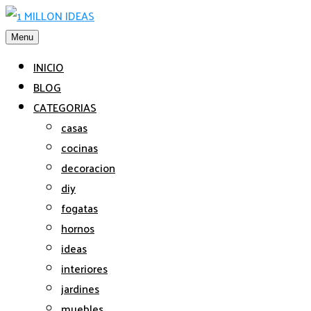
Saltar
al
Menu
contenido
INICIO
BLOG
CATEGORIAS
casas
cocinas
decoracion
diy
fogatas
hornos
ideas
interiores
jardines
muebles