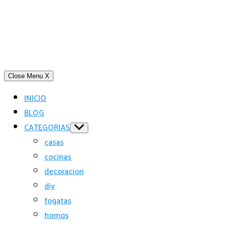
Close Menu
X
INICIO
BLOG
CATEGORIAS
Show
sub
casas
menu
cocinas
decoracion
diy
fogatas
hornos