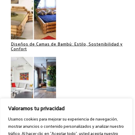
Diseños de Camas de Bambú: Estilo, Sostenibilidad y
Confort
Separadores de Espacios: Ideas Creativas para
Valoramos tu privacidad
Optimizar tu Hogar
Usamos cookies para mejorar su experiencia de navegación,
mostrar anuncios o contenido personalizados y analizar nuestro
tráfico. Al hacer clic en "Aceptar todo", usted acepta nuestro