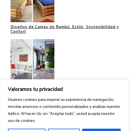
Diseños de Camas de Bambú: Estilo, Sostenibilidad y
Confort
Separadores de Espacios: Ideas Creativas para
Valoramos tu privacidad
Optimizar tu Hogar
Usamos cookies para mejorar su experiencia de navegación,
mostrar anuncios o contenido personalizados y analizar nuestro
tráfico. Al hacer clic en "Aceptar todo", usted acepta nuestro
Ideas para el hogar. @2024 – Todos los
uso de cookies.
derechos reservados. 1MILLONIDEAS.COM