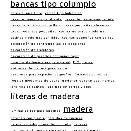
bancas tipo columpio
bares al aire libre
camas tipo bohemias
casa de campo en pendiente
casas de perros con pallets
casas para gatos con pallets
casas pequeñas elevadas
casas rodantes pequeñas
cocina mejorada moderna
cocinas modernas con islas
cocinas pequeñas con barras
decoración de contrahuellas de escaleras
decoración de escaleras
decoración de paredes con papel tapiz
diseños de luminarias para pared
DIY qué es
entradas de madera para jardín
escaleras para espacios pequeños
fachadas coloridas
fogatas modernas de acero
gaviones decorativos
hornos
Jardines colgantes
jardines en carros viejos
literas de madera
madera
luminarias led para jardines
paredes con piedra
parrillas de cocinas
patios con adoquines de concreto
peceras
piscinas en forma de corazones
puertas de metal