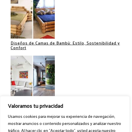
Diseños de Camas de Bambú: Estilo, Sostenibilidad y
Confort
Separadores de Espacios: Ideas Creativas para
Valoramos tu privacidad
Optimizar tu Hogar
Usamos cookies para mejorar su experiencia de navegación,
mostrar anuncios o contenido personalizados y analizar nuestro
tráfico. Al hacer clic en "Aceptar todo", usted acepta nuestro