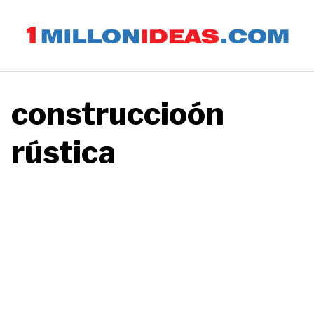
Saltar
al
contenido
construccioón
rústica