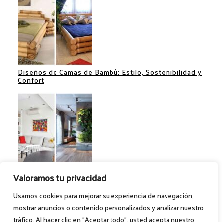
Diseños de Camas de Bambú: Estilo, Sostenibilidad y
Confort
Separadores de Espacios: Ideas Creativas para
Valoramos tu privacidad
Optimizar tu Hogar
Usamos cookies para mejorar su experiencia de navegación,
mostrar anuncios o contenido personalizados y analizar nuestro
tráfico. Al hacer clic en "Aceptar todo", usted acepta nuestro