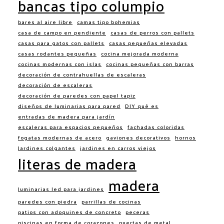
bancas tipo columpio
bares al aire libre
camas tipo bohemias
casa de campo en pendiente
casas de perros con pallets
casas para gatos con pallets
casas pequeñas elevadas
casas rodantes pequeñas
cocina mejorada moderna
cocinas modernas con islas
cocinas pequeñas con barras
decoración de contrahuellas de escaleras
decoración de escaleras
decoración de paredes con papel tapiz
diseños de luminarias para pared
DIY qué es
entradas de madera para jardín
escaleras para espacios pequeños
fachadas coloridas
fogatas modernas de acero
gaviones decorativos
hornos
Jardines colgantes
jardines en carros viejos
literas de madera
madera
luminarias led para jardines
paredes con piedra
parrillas de cocinas
patios con adoquines de concreto
peceras
piscinas en forma de corazones
puertas de metal