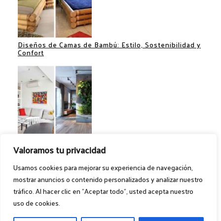
Diseños de Camas de Bambú: Estilo, Sostenibilidad y
Confort
Separadores de Espacios: Ideas Creativas para
Valoramos tu privacidad
Optimizar tu Hogar
Usamos cookies para mejorar su experiencia de navegación,
mostrar anuncios o contenido personalizados y analizar nuestro
tráfico. Al hacer clic en "Aceptar todo", usted acepta nuestro
Ideas para el hogar. @2024 – Todos los
uso de cookies.
derechos reservados. 1MILLONIDEAS.COM