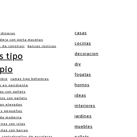
casas
rdineras
dera con porta macetas
cocinas
s de construir
bancas rústicas
s tipo
decoracion
diy
pio
fogatas
libre
camas tipo bohemias
hornos
o en pendiente
os con pallets
ideas
tos con pallets
as elevadas
interiores
es pequeñas
jardines
ada moderna
nas con islas
muebles
eñas con barras
pallets
 contrahuellas de escaleras