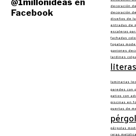
@1millonideas
en
decoración d
Facebook
decoración de
diseños de lu
entradas de 
escaleras pa
fachadas colo
fogatas mode
gaviones deco
Jardines colg
litera
luminarias le
paredes con 
patios con ad
piscinas en f
puertas de m
pérgo
pérgolas mod
rejas metálic