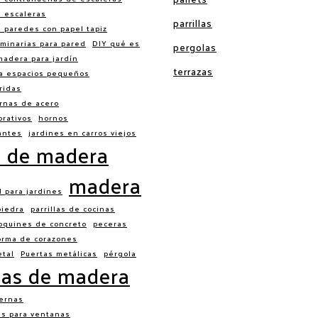
e escaleras
parrillas
 paredes con papel tapiz
minarias para pared
DIY qué es
pergolas
madera para jardín
terrazas
ra espacios pequeños
ridas
rnas de acero
rativos
hornos
antes
jardines en carros viejos
s de madera
madera
d para jardines
piedra
parrillas de cocinas
oquines de concreto
peceras
orma de corazones
etal
Puertas metálicas
pérgola
las de madera
ernas
as para ventanas