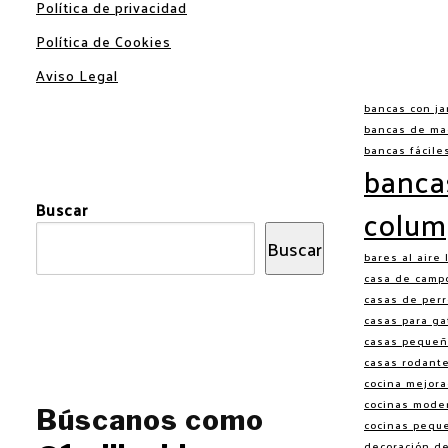
Política de privacidad
Política de Cookies
Aviso Legal
bancas con ja
bancas de ma
bancas fácile
banca
Buscar
colum
Buscar
bares al aire 
casa de camp
casas de perr
casas para ga
casas pequeñ
casas rodant
cocina mejor
cocinas moder
Búscanos como
cocinas pequ
decoración de